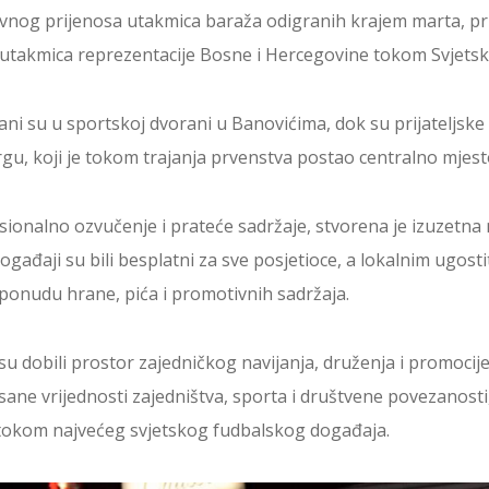
avnog prijenosa utakmica baraža odigranih krajem marta, pr
e utakmica reprezentacije Bosne i Hercegovine tokom Svjets
ni su u sportskoj dvorani u Banovićima, dok su prijateljske
u, koji je tokom trajanja prvenstva postao centralno mjest
ionalno ozvučenje i prateće sadržaje, stvorena je izuzetna 
Događaji su bili besplatni za sve posjetioce, a lokalnim ugost
 ponudu hrane, pića i promotivnih sadržaja.
su dobili prostor zajedničkog navijanja, druženja i promoci
ane vrijednosti zajedništva, sporta i društvene povezanosti,
 tokom najvećeg svjetskog fudbalskog događaja.