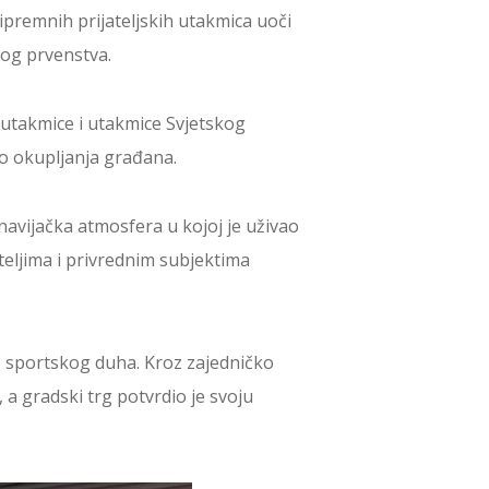
ipremnih prijateljskih utakmica uoči
kog prvenstva.
 utakmice i utakmice Svjetskog
o okupljanja građana.
navijačka atmosfera u kojoj je uživao
iteljima i privrednim subjektima
je sportskog duha. Kroz zajedničko
 a gradski trg potvrdio je svoju