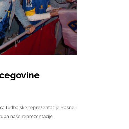
rcegovine
ica fudbalske reprezentacije Bosne i
tupa naše reprezentacije.