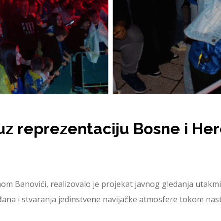
uz reprezentaciju Bosne i He
nom Banovići, realizovalo je projekat javnog gledanja utakm
đana i stvaranja jedinstvene navijačke atmosfere tokom nas