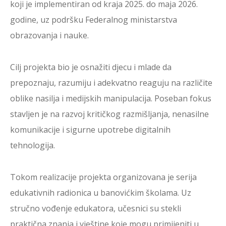
koji je implementiran od kraja 2025. do maja 2026.
godine, uz podršku Federalnog ministarstva
obrazovanja i nauke.
Cilj projekta bio je osnažiti djecu i mlade da
prepoznaju, razumiju i adekvatno reaguju na različite
oblike nasilja i medijskih manipulacija. Poseban fokus
stavljen je na razvoj kritičkog razmišljanja, nenasilne
komunikacije i sigurne upotrebe digitalnih
tehnologija.
Tokom realizacije projekta organizovana je serija
edukativnih radionica u banovićkim školama. Uz
stručno vođenje edukatora, učesnici su stekli
praktična znanja i vještine koje mogu primijeniti u