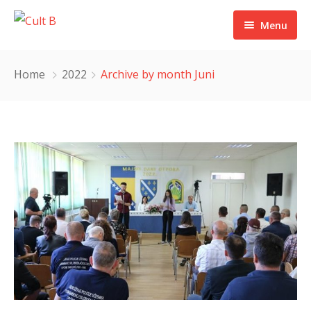
Menu
Početna
Home
2022
Archive by month Juni
O nama
Naši projekti
Foto galerija
Kontakt